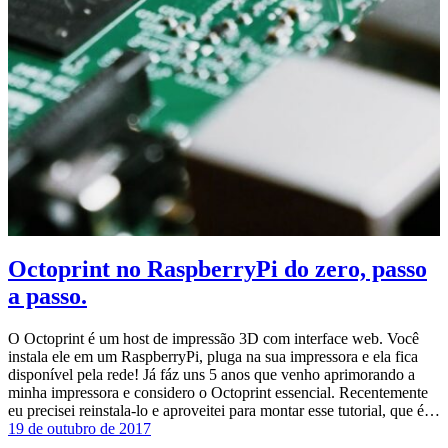
Octoprint no RaspberryPi do zero, passo
a passo.
O Octoprint é um host de impressão 3D com interface web. Você
instala ele em um RaspberryPi, pluga na sua impressora e ela fica
disponível pela rede! Já fáz uns 5 anos que venho aprimorando a
minha impressora e considero o Octoprint essencial. Recentemente
eu precisei reinstala-lo e aproveitei para montar esse tutorial, que é…
19 de outubro de 2017