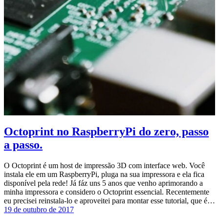
Octoprint no RaspberryPi do zero, passo
a passo.
O Octoprint é um host de impressão 3D com interface web. Você
instala ele em um RaspberryPi, pluga na sua impressora e ela fica
disponível pela rede! Já fáz uns 5 anos que venho aprimorando a
minha impressora e considero o Octoprint essencial. Recentemente
eu precisei reinstala-lo e aproveitei para montar esse tutorial, que é…
19 de outubro de 2017