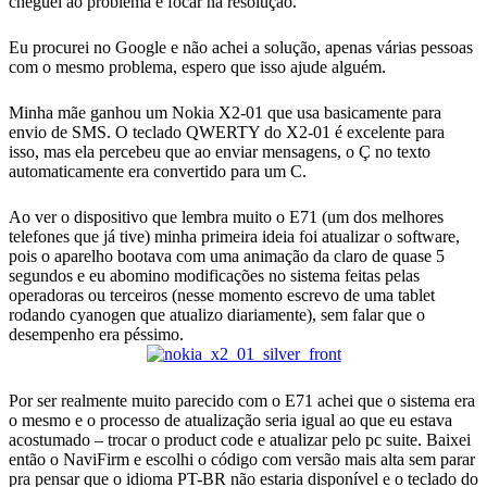
cheguei ao problema e focar na resolução.
Eu procurei no Google e não achei a solução, apenas várias pessoas
com o mesmo problema, espero que isso ajude alguém.
Minha mãe ganhou um Nokia X2-01 que usa basicamente para
envio de SMS. O teclado QWERTY do X2-01 é excelente para
isso, mas ela percebeu que ao enviar mensagens, o Ç no texto
automaticamente era convertido para um C.
Ao ver o dispositivo que lembra muito o E71 (um dos melhores
telefones que já tive) minha primeira ideia foi atualizar o software,
pois o aparelho bootava com uma animação da claro de quase 5
segundos e eu abomino modificações no sistema feitas pelas
operadoras ou terceiros (nesse momento escrevo de uma tablet
rodando cyanogen que atualizo diariamente), sem falar que o
desempenho era péssimo.
Por ser realmente muito parecido com o E71 achei que o sistema era
o mesmo e o processo de atualização seria igual ao que eu estava
acostumado – trocar o product code e atualizar pelo pc suite. Baixei
então o NaviFirm e escolhi o código com versão mais alta sem parar
pra pensar que o idioma PT-BR não estaria disponível e o teclado do