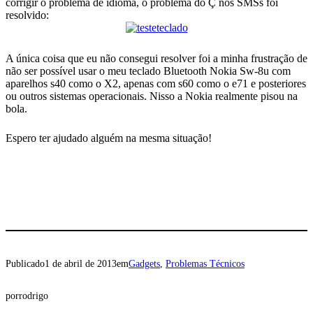
corrigir o problema de idioma, o problema do Ç nos SMSs foi
resolvido:
A única coisa que eu não consegui resolver foi a minha frustração de
não ser possível usar o meu teclado Bluetooth Nokia Sw-8u com
aparelhos s40 como o X2, apenas com s60 como o e71 e posteriores
ou outros sistemas operacionais. Nisso a Nokia realmente pisou na
bola.
Espero ter ajudado alguém na mesma situação!
Publicado
1 de abril de 2013
em
Gadgets
, 
Problemas Técnicos
por
rodrigo